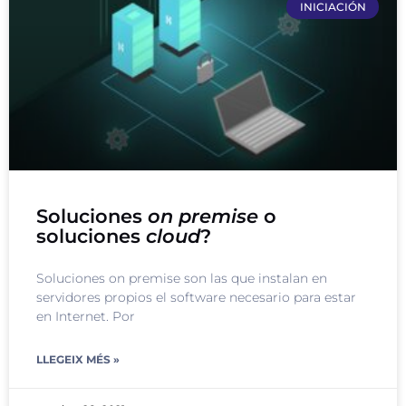
INICIACIÓN
Soluciones
on premise
o
soluciones
cloud
?
Soluciones on premise son las que instalan en
servidores propios el software necesario para estar
en Internet. Por
LLEGEIX MÉS »