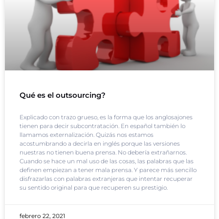
Qué es el outsourcing?
Explicado con trazo grueso, es la forma que los anglosajones
tienen para decir subcontratación. En español también lo
llamamos externalización. Quizás nos estamos
acostumbrando a decirla en inglés porque las versiones
nuestras no tienen buena prensa. No debería extrañarnos.
Cuando se hace un mal uso de las cosas, las palabras que las
definen empiezan a tener mala prensa. Y parece más sencillo
disfrazarlas con palabras extranjeras que intentar recuperar
su sentido original para que recuperen su prestigio.
febrero 22, 2021