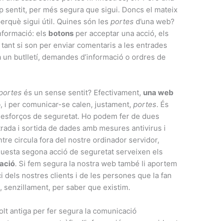
p sentit, per més segura que sigui. Doncs el mateix
perquè sigui útil. Quines són les
portes
d’una web?
informació: els
botons
per acceptar una acció, els
, tant si son per enviar comentaris a les entrades
a un butlletí, demandes d’informació o ordres de
portes
és un sense sentit? Efectivament,
una web
ó
, i per comunicar-se calen, justament,
portes
. És
 esforços de seguretat. Ho podem fer de dues
rada i sortida de dades amb mesures antivirus i
ntre circula fora del nostre ordinador servidor,
aquesta segona acció de seguretat serveixen els
ació
. Si fem segura la nostra web també li aportem
i dels nostres clients i de les persones que la fan
o, senzillament, per saber que existim.
olt antiga per fer segura la comunicació