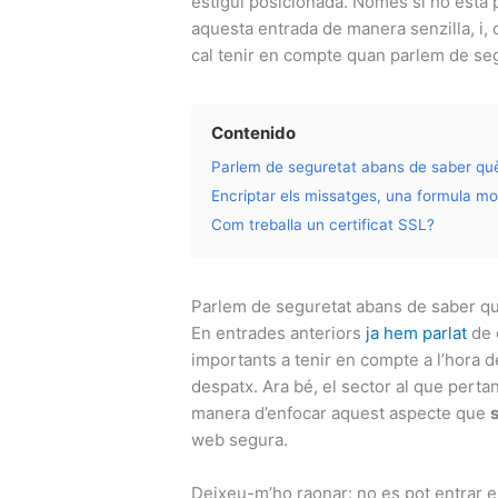
estigui posicionada. Només si ho està 
aquesta entrada de manera senzilla, i,
cal tenir en compte quan parlem de segu
Contenido
Parlem de seguretat abans de saber què
Encriptar els missatges, una formula mo
Com treballa un certificat SSL?
Parlem de seguretat abans de saber qu
En entrades anteriors
ja hem parlat
de 
importants a tenir en compte a l’hora d
despatx. Ara bé, el sector al que perta
manera d’enfocar aquest aspecte que
web segura.
Deixeu-m’ho raonar: no es pot entrar e