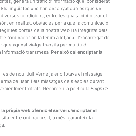
ortes, genera un tràfic d’informació que, considerat
 Els lingüistes ens han ensenyat que perquè un
 diverses condicions, entre les quals minimitzar el
ón, en realitat, obstacles per a que la comunicació
egir les portes de la nostra web i la integritat dels
e l’ordinador on la tenim allotjada i l’encarregat de
dar que aquest viatge transita per multitud
la informació transmesa.
Per això cal encriptar la
es de nou. Juli Verne ja encriptava el missatge
germà del tsar, i els missatges dels espies durant
enientment xifrats. Recordeu la pel·lícula
Enigma
?
 la pròpia web ofereix el servei d’encriptar el
ita entre ordinadors. I, a més, garanteix la
ga.