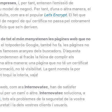
 empreses
, i, per tant, entenen l’emissió de
u model de negoci. Per tant, d’una o altra manera, el
atuïts, com ara el popular
Let’s Encrypt
. El fet que
l de negoci de qui certifica no passa pel cobrament
ficis que se’n deriven.
s de tot el món menystenen les pàgines web que no
ts, el totpoderós Google, també ho fa. les pàgines no
les famoses
aranyes
dels buscadors. D’aquesta
condemnen al fracàs la feina de complir els
una altra manera: una pàgina que no té un certificat
ormació, no té visibilitat. La gent només la por
 toqui la loteria, vaja!
t web, com ara
Internovatec
, han de satisfer
ui per un camí o altre.
Internovatec
soluciona, a
i
, tots els problemes de la seguretat de la vostra
etat i la dels vostres clients i usuaris.