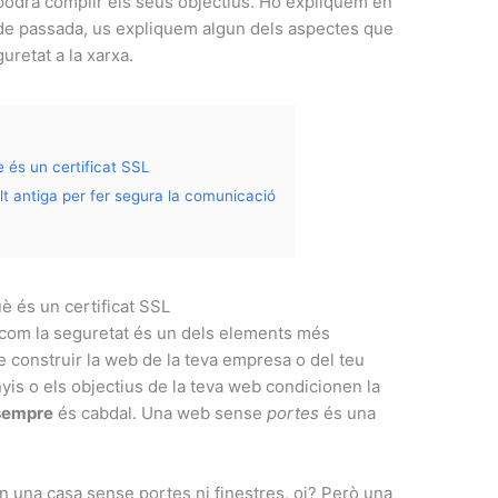
podrà complir els seus objectius. Ho expliquem en
 de passada, us expliquem algun dels aspectes que
retat a la xarxa.
 és un certificat SSL
lt antiga per fer segura la comunicació
è és un certificat SSL
com la seguretat és un dels elements més
e construir la web de la teva empresa o del teu
nyis o els objectius de la teva web condicionen la
sempre
és cabdal. Una web sense
portes
és una
n una casa sense portes ni finestres, oi? Però una