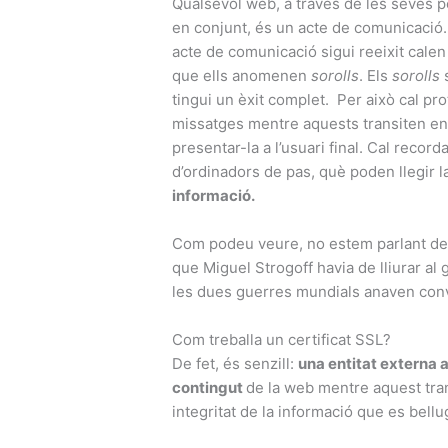
Qualsevol web, a través de les seves p
en conjunt, és un acte de comunicació.
acte de comunicació sigui reeixit calen
que ells anomenen
sorolls
. Els
sorolls
s
tingui un èxit complet. Per això cal prot
missatges mentre aquests transiten entr
presentar-la a l’usuari final. Cal recor
d’ordinadors de pas, què poden llegir 
informació.
Com podeu veure, no estem parlant de r
que Miguel Strogoff havia de lliurar al 
les dues guerres mundials anaven conv
Com treballa un certificat SSL?
De fet, és senzill:
una entitat externa a
contingut
de la web mentre aquest trans
integritat de la informació que es bellu