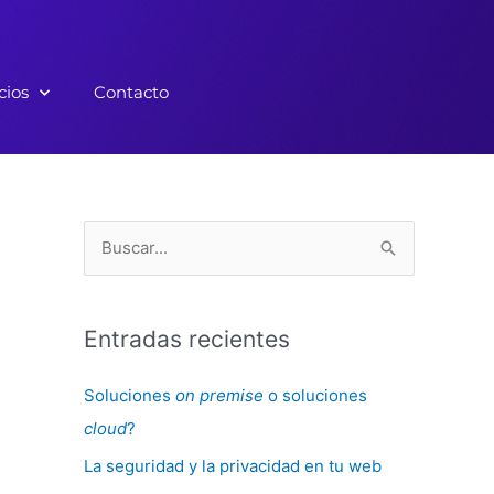
cios
Contacto
B
u
s
Entradas recientes
c
a
Soluciones
on premise
o soluciones
r
cloud
?
p
La seguridad y la privacidad en tu web
o